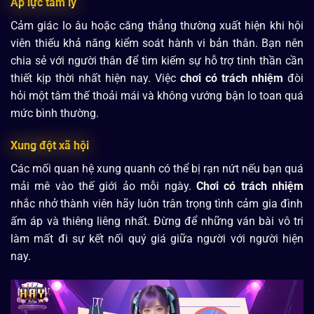
Áp lực tâm lý
Cảm giác lo âu hoặc căng thẳng thường xuất hiện khi hội
viên thiếu khả năng kiểm soát hành vi bản thân. Bạn nên
chia sẻ với người thân để tìm kiếm sự hỗ trợ tinh thần cần
thiết kịp thời nhất hiện nay. Việc
chơi có trách nhiệm
đòi
hỏi một tâm thế thoải mái và không vướng bận lo toan quá
mức bình thường.
Xung đột xã hội
Các mối quan hệ xung quanh có thể bị rạn nứt nếu bạn quá
mải mê vào thế giới ảo mỗi ngày.
Chơi có trách nhiệm
nhắc nhở thành viên hãy luôn trân trọng tình cảm gia đình
ấm áp và thiêng liêng nhất. Đừng để những ván bài vô tri
làm mất đi sự kết nối quý giá giữa người với người hiện
nay.