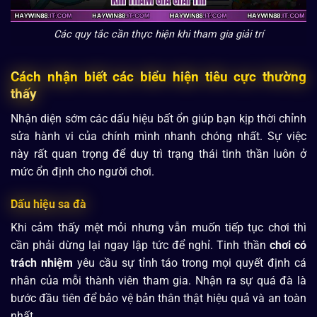
Các quy tắc cần thực hiện khi tham gia giải trí
Cách nhận biết các biểu hiện tiêu cực thường
thấy
Nhận diện sớm các dấu hiệu bất ổn giúp bạn kịp thời chỉnh
sửa hành vi của chính mình nhanh chóng nhất. Sự việc
này rất quan trọng để duy trì trạng thái tinh thần luôn ở
mức ổn định cho người chơi.
Dấu hiệu sa đà
Khi cảm thấy mệt mỏi nhưng vẫn muốn tiếp tục chơi thì
cần phải dừng lại ngay lập tức để nghỉ. Tinh thần
chơi có
trách nhiệm
yêu cầu sự tỉnh táo trong mọi quyết định cá
nhân của mỗi thành viên tham gia. Nhận ra sự quá đà là
bước đầu tiên để bảo vệ bản thân thật hiệu quả và an toàn
nhất.