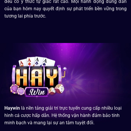
đều có ý thức tự giác rất cao. Mọi hành động đúng đắn
của bạn hôm nay quyết định sự phát triển bền vững trong
tương lai phía trước.
Haywin
là nền tảng giải trí trực tuyến cung cấp nhiều loại
hình cá cược hấp dẫn. Hệ thống vận hành đảm bảo tính
minh bạch và mang lại sự an tâm tuyệt đối.