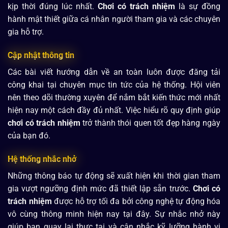
kịp thời đúng lúc nhất.
Chơi có trách nhiệm
là sự đồng
hành mật thiết giữa cá nhân người tham gia và các chuyên
gia hỗ trợ.
Cập nhật thông tin
Các bài viết hướng dẫn về an toàn luôn được đăng tải
công khai tại chuyên mục tin tức của hệ thống. Hội viên
nên theo dõi thường xuyên để nắm bắt kiến thức mới nhất
hiện nay một cách đầy đủ nhất. Việc hiểu rõ quy định giúp
chơi có trách nhiệm
trở thành thói quen tốt đẹp hàng ngày
của bạn đó.
Hệ thống nhắc nhở
Những thông báo tự động sẽ xuất hiện khi thời gian tham
gia vượt ngưỡng định mức đã thiết lập sẵn trước.
Chơi có
trách nhiệm
được hỗ trợ tối đa bởi công nghệ tự động hóa
vô cùng thông minh hiện nay tại đây. Sự nhắc nhở này
giúp bạn quay lại thực tại và cân nhắc kỹ lưỡng hành vi