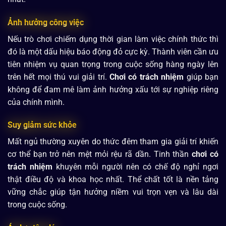
Ảnh hưởng công việc
Nếu trò chơi chiếm dụng thời gian làm việc chính thức thì
đó là một dấu hiệu báo động đỏ cực kỳ. Thành viên cần ưu
tiên nhiệm vụ quan trọng trong cuộc sống hàng ngày lên
trên hết mọi thú vui giải trí.
Chơi có trách nhiệm
giúp bạn
không để đam mê làm ảnh hưởng xấu tới sự nghiệp riêng
của chính mình.
Suy giảm sức khỏe
Mất ngủ thường xuyên do thức đêm tham gia giải trí khiến
cơ thể bạn trở nên mệt mỏi rệu rã dần. Tinh thần
chơi có
trách nhiệm
khuyên mỗi người nên có chế độ nghỉ ngơi
thật điều độ và khoa học nhất. Thể chất tốt là nền tảng
vững chắc giúp tận hưởng niềm vui trọn vẹn và lâu dài
trong cuộc sống.