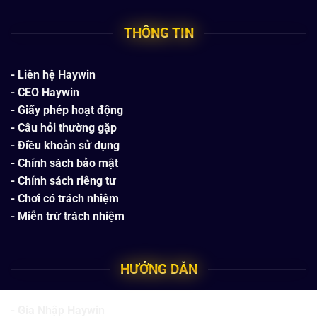
THÔNG TIN
- Liên hệ Haywin
- CEO Haywin
- Giấy phép hoạt động
- Câu hỏi thường gặp
- Điều khoản sử dụng
- Chính sách bảo mật
- Chính sách riêng tư
- Chơi có trách nhiệm
- Miễn trừ trách nhiệm
HƯỚNG DẪN
-
Gia Nhập Haywin