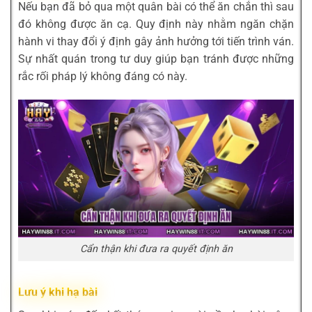
Nếu bạn đã bỏ qua một quân bài có thể ăn chắn thì sau
đó không được ăn cạ. Quy định này nhằm ngăn chặn
hành vi thay đổi ý định gây ảnh hưởng tới tiến trình ván.
Sự nhất quán trong tư duy giúp bạn tránh được những
rắc rối pháp lý không đáng có này.
Cẩn thận khi đưa ra quyết định ăn
Lưu ý khi hạ bài