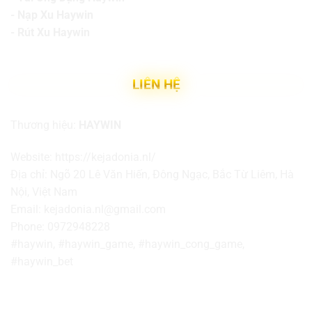
- Nạp Xu Haywin
- Rút Xu Haywin
LIÊN HỆ
Thương hiệu:
HAYWIN
Website:
https://kejadonia.nl/
Địa chỉ: Ngõ 20 Lê Văn Hiến, Đông Ngạc, Bắc Từ Liêm, Hà
Nội, Việt Nam
Email:
kejadonia.nl@gmail.com
Phone: 0972948228
#haywin, #haywin_game, #haywin_cong_game,
#haywin_bet