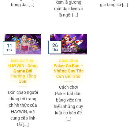
xem là gương
bóng đá, [...]
gia tăng số [...]
mặt đại diện và
là ngôi [...]
26
11
Th3
Th7
Bắn Cá Tiên
Cách Chơi
HAYWIN | Cổng
Poker Cơ Bản –
Game Đổi
Những Quy Tắc
Thưởng Tặng
Cần Ghi Nhớ
50K
Cách chơi
Đón chào người
Poker bắt đầu
dùng tới trang
bằng việc tìm
chính thức của
hiểu những quy
HAYWIN, nơi
luật cơ bản để
cung cấp link
[...]
tải [...]