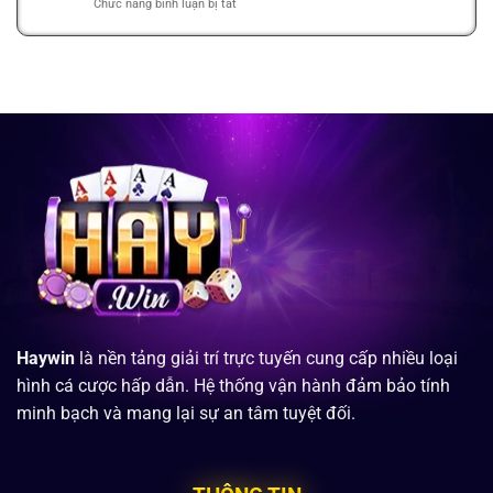
ở
Chức năng bình luận bị tắt
Chơi
Và
Bắn
Cào
Đọ
Cá
Tố
Điểm
Tiên
Chuẩn
HAYWIN
HAYWIN
Tặng
|
Code
Cổng
50K
Game
HAYWIN
Đổi
Thưởng
Tặng
50K
Haywin
là nền tảng giải trí trực tuyến cung cấp nhiều loại
hình cá cược hấp dẫn. Hệ thống vận hành đảm bảo tính
minh bạch và mang lại sự an tâm tuyệt đối.